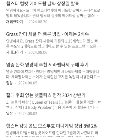
이혼은 인생에서 가장 어려운 결정 중 하나일 수 있습니다. 감정
어 '황금 들녘'을 일구기까지의 여정을 소리로 담아냈습니다.각
햄스터 컴뱃 에어드랍 날짜 상장일 발표
적으로, 법적으로, 재정적으로 복잡한 과정을 거치게 되는데, 이
단계별 구성은..
안녕하세요~ 드디어 햄스터컴뱃의 에어드랍 날짜가 공식적으로
과정에서 발생하는 실수는 상황을 더 악화시킬 수 있습니다. 오
발표 되었습니다. 원래 햄스터 컴뱃의 에어드랍 날짜는 햄스터컴
늘은 이혼 과정에서 흔히 저지르는 실수 3가지와, 이를 어떻게
뱃의 로드맵에서 2024년 7월이라고 표기 되었었습니다. 하지만
피할 수 있는지에 대해 알아보겠습니다. 1. 감정에 휘둘려 중요
재테크하기
2024.08.30
7월이 다가고 8월이되자 많은 사람이 이거 스캠 아니냐는 말을
한 결정을 내리는 것이혼은 감정적으로 매우 힘든 상황입니다.
참 많이 하셨습니다. 지난 포스팅에서도 많이 말씀 드렸지만 무
분노, 슬픔, 좌절 등 다양한 감정이 밀려올 수 있으며, 이러한 감
Grass 잔디 채굴 더 빠른 방법 - 이제는 2배속
료 채굴 코인들의 에어드랍은 할 수도 있고 안할 수도 있습니
정에 휘둘려 중요한 결정..
안녕하세요. Grass 잔디 채굴이 기존의 1.25배속보다 훨씬 빠
다. 그래서 에어드랍 가능성이 높은 채굴 코인들만 골라서 소개
른 속도인 2배속으로 업그레이드 할 수 있는 프로그램이 오픈 되
를 했던 것 입니다. 그 중에 햄스터컴뱃은 에어드랍 가능성이 제
었습니다.빠른 채굴 방법인 2배속 프로그램은 grass 코인 대시
일 높았었습니다. 에어드랍은 개발일정, 거래소일정등 많은 고
재테크하기
2024.08.06
보드에서 받을 수 있습니다.기존에는 크롬 익스텐션으로 채굴을
려사항이 있기 때문에 에어드랍을 한다고 해도 미뤄 질 가능성도
했었는데 이번에는 Pc 프로그램으로 채굴이 가능합니다.한번만
많습니다. 무료 채굴 코인들은 조바심을 가지지 말고 기대도 하
염증 완화 영양제 추천 세라펩타제 구매 후기
설치하면 pc를 켤때마다 자동으로 실행되니 엄청 편하게 채굴
지말고 묵묵히 습관처럼 채굴하시면 마음..
염증 완화에 효과가 있다는 영양제인 세라펩타제를 구매했습니
할 수 있습니다. Grass 코인 채굴은 아래 링크를 통해서 시작할
다. 세라펩타제는 누에가 단백질인 고치를 녹일때 사용한다고 합
수 있습니다.https://app.getgrass.io/register/?
니다.그래서 세라펩타제를 먹으면 기능을 다하거나 염증으로 변
referralCode=xSLw9XOKDff5QKF Grass: Earn a Stake
일상
2024.08.05
한 이상단백질을 녹이는 역할을 한다고 하네요. 우벤자임도 염증
in the AI Revolution app.getgrass.io Grass 잔디 채굴 2배
완화에 좋다고해서 찾아보다가 세라펩타제에 대해서 알게되었
속 프로그램 설..
절대 후회 없는 넷플릭스 명작 2024 상반기
습니다.세라펩타제의 효능에 대해서는 아래에 잘 설명되어있으
1. 눈물의 여왕 ( Queen of Tears )그 눈물이 내 눈물이었어 ㅠ
니 참고하세요~ https://m.site.naver.com/1rysU 염증 완화
ㅠ 2. 삼체 ( 3 Body Problem )다음 시즌이 기대되는 방대한
세라펩타제 영양제염증 완화 영양제 세라펩타제 설명
세계관을 가진 SF 드라마 3. 기생수 : 더 그레이 ( Parasyte:
byecom.ollasugi.com 아이허브에서 구매했는데 한통에 180
일상
2024.08.02
The Grey )기생수 원작이 일본이라서 거부감만 없다면 4. 그리
정이 들어있어서하루에 한알씩 먹으면 6개월 가량 먹을 수있습
셀다 ( Griselda )미국 마이애미 마약 제국의 대모의 이야기 5.
니다.통 크기는 간에 좋은 영양제인 THORNE의 SAT보다 약간
햄스터컴뱃 콤보 모스부호 미니게임 정답 8월 2일
젠틀맨: 더 시리즈 ( The Gentlemen )타락한 영국 귀족의 이야
큰 크기입니다. 캡슐이 일반 알약..
안녕하세요!햄스터컴뱃 에어드랍 한다던 7월이 지나갔네요.하
기 이거 다 보면 2024년 상반기 넷플릭스 돈 아깝지 않습니다.