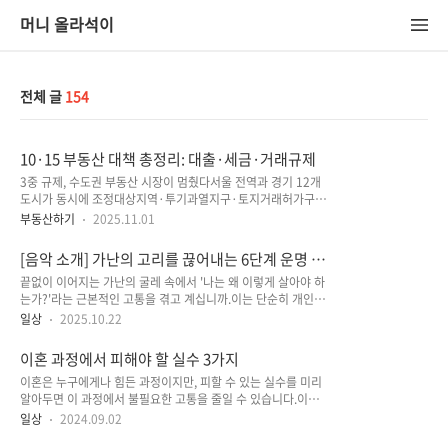
머니 올라석이
전체 글
154
10·15 부동산 대책 총정리: 대출·세금·거래규제
3중 규제, 수도권 부동산 시장이 멈췄다서울 전역과 경기 12개
도시가 동시에 조정대상지역·투기과열지구·토지거래허가구역
으로 지정됐습니다.이는 수도권 주택시장을 사실상 전면 규제 체
부동산하기
2025.11.01
제로 묶는 조치입니다.정부는 이번 대책을 단순한 집값 억제책이
아닌 자본 재배치 정책으로 보고 있습니다.부동산에 집중된 자금
[음악 소개] 가난의 고리를 끊어내는 6단계 운명 전
을 차단해, 실물·금융시장으로의 이동을 유도하는 것이 핵심입
환 음악 (돈복, 재물운 상승)
끝없이 이어지는 가난의 굴레 속에서 '나는 왜 이렇게 살아야 하
니다.배경에는 세 가지 흐름이 있습니다.가계부채 급증으로 인한
는가?'라는 근본적인 고통을 겪고 계십니까.이는 단순히 개인의
금융 안정성 위협수도권 중심 자산 양극화 확대단기 차익 매매
노력이 부족해서가 아닐 수도 있습니다. 우리가 알지 못하는 인
(갭투자) 확산결국 정부는 ‘대출을 조이고, 거래를 묶고, 세금을
일상
2025.10.22
연으로 이어진 '업보(業報)의 사슬'이 그 원인일 수 있습니다.오
올려’ 자금의 순환 구조를 다시 설계하고 있습니다. 대출 규제 강
늘 소개할 이 음악은, 듣는 이의 대(代)에서 그 지긋지긋한 '가난
화, 레버리지 투자 막히다10·15 대책의 핵심은 레버리지 차단
이혼 과정에서 피해야 할 실수 3가지
의 고리'를 끊어내기 위해 특별히 구성된 신성한 '운명 전환 의
입니다.주택담보대출(LTV)은 무주택..
이혼은 누구에게나 힘든 과정이지만, 피할 수 있는 실수를 미리
식'입니다. 운명 전환을 위한 파동 음악 서사시이 음악은 총 6단
알아두면 이 과정에서 불필요한 고통을 줄일 수 있습니다.이혼
계의 드라마틱한 서사 구조를 따릅니다.절망적인 '운명의 사
과정에서 흔히 발생할 수 있는 실수 3가지와 이를 피하는 방법에
슬'에 묶인 상태에서 시작하여, 운명에 '저항'하고 마침내 그 '사
일상
2024.09.02
대해 이야기해보겠습니다. 이혼 과정에서 피해야 할 실수 3가지
슬을 끊어내는' 과정, 그리고 '자유'의 땅에 서서 '부의 씨앗'을 심