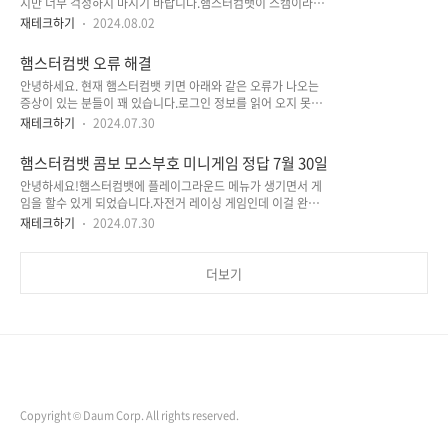
지만 너무 걱정하지 마시기 바랍니다.햄스터컴뱃이 스캠이라기
엔 정성이 너무 많이 들어갔고 사용자도 많습니다.뭘해도 될 만
재테크하기
2024.08.02
큼의 유저를 가지고 있으니 기다리면 에어드랍을 할꺼라 생각합
니다. 햄스터컴뱃 콤보 정답TOP 10 Global Ranking
햄스터컴뱃 오류 해결
(Special)X Network 10 Million (Special)This is fine
안녕하세요. 현재 햄스터컴뱃 키면 아래와 같은 오류가 나오는
(Special) ㅇㅇㅇ햄스터컴뱃 모스부호 정답RELAY 햄스터컴뱃
증상이 있는 분들이 꽤 있습니다.로그인 정보를 읽어 오지 못한
미니게임 정답
다는 메세지 입니다.그래서 공식 트위터에 들어가서 여러 스레드
재테크하기
2024.07.30
들을 살펴 보았습니다. 이 현상은 어제 부터 발생된 것으로 현
재도 지속적으로 발생하고 있습니다.햄스터컴뱃은 암호화폐에
햄스터컴뱃 콤보 모스부호 미니게임 정답 7월 30일
서 지금까지 가장 큰 프로젝트 중 하나이고역사상 가장 큰 에어
안녕하세요!햄스터컴뱃에 플레이그라운드 메뉴가 생기면서 게
드랍이 될 수 있습니다. 이런 작업은 모든 플랫폼에 대한 매우 복
임을 할수 있게 되었습니다.자전거 레이싱 게임인데 이걸 완료하
잡한 기술 작업이기 때문에 종종 이런 문제가 발생 할 수 있습니
면 열쇠를 줍니다.그런데 저를 포함해서 많은 사람들이 더 이상
다.프로세스와 관련된 네트워크에 잠재적인 과부하가 있을 수 도
재테크하기
2024.07.30
복잡한 것을 원하지 않는 것 같아요.햄스터컴뱃에 불만을 많이
있습니다. 햄스터컴뱃은 우리나라 시간으로 매일 오후9시에 콤
표현하니까 햄스터컴뱃에서 답변을 내놨습니다. 예상했던 것이
보가 리셋됩니다.그러니 오늘 오후 9시정도에는 정상적으로 로
지만 결론만 말하자면 레이싱게임을 안해도 에어드랍은 받을 수
그인 될 것으로 예상됩니다. 오랜만에 ..
더보기
있다.단지 받는 토큰의 양에 영향을 미칠것이다. 햄스터컴뱃 콤
보 정답 7월 30일NFT Collection LaunchHamster Green
energyNFT Metaverse 햄스터컴뱃 모스부호 정답 7월 30
일ATOMIC 햄스터컴뱃 미니게임 정답 7월 30일
Copyright © Daum Corp. All rights reserved.