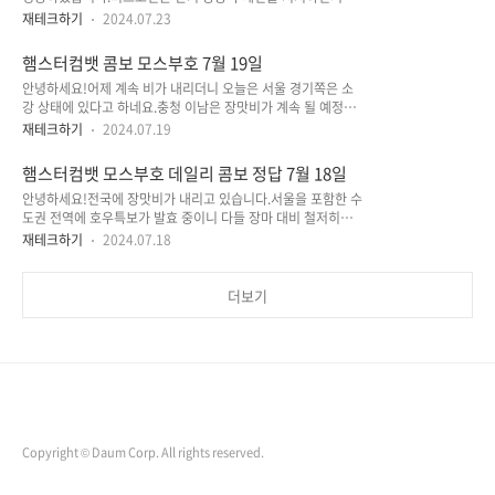
승하였습니다.3분기 불장이 시작되었음을 알리는 신호탄 같기
아래링크에서 시작할 수 있습니
재테크하기
2024.07.23
도 하네요.햄스터컴뱃의 에어드랍 계획은 아직 변함이 없습니다.
다.https://t.me/hamSter_kombat_bot/start?
여전히 7월에 에어드랍을 한다는 계획인데 7월이 일주일 밖에
startapp=kentId7190653126 Hamster KombatYou can
햄스터컴뱃 콤보 모스부호 7월 19일
안남은 상황에서 불확실성이 커지는 모습입니다.하지만 바이비
contact @hamSter_kombat_bo..
안녕하세요!어제 계속 비가 내리더니 오늘은 서울 경기쪽은 소
트거래소에서 프리마켓 상장을 하였으니 곧 에어드랍이 있을거
강 상태에 있다고 하네요.충청 이남은 장맛비가 계속 될 예정이
라는 것은 분명합니다.다들 조금만 더 화이팅하시죠! 햄스터컴
라니 호우에 주의하시기 바랍니다.현재 비트코인은 54k부터 상
뱃 데일리 콤보 정답 7월 23일HamsterTubeLong
재테크하기
2024.07.19
승의 조정 상태에 있고 나스닥은 이틀 연속 하락 마감하였습니
SqueezeFight Fight Fight 햄스터컴뱃 모스부호 정답 7월
다.이제 7월이 2주밖에 안남았는데요 햄스터컴뱃 에어드랍이 7
23일 햄스터컴뱃 미니게임 퍼즐 정답 7월 23일미니게임 퍼즐은
햄스터컴뱃 모스부호 데일리 콤보 정답 7월 18일
월 정도로 예상한다고 예전부터 말씀드렸습니다.7월을 넘길지 7
동영상 두번정도 본 후에 하면 잘 되더라..
안녕하세요!전국에 장맛비가 내리고 있습니다.서울을 포함한 수
월에 에어드랍이 될지는 확실하진 않지만 에어드랍이 얼마 남지
도권 전역에 호우특보가 발효 중이니 다들 장마 대비 철저히하고
않은건 확실하니 다들 조금만 더 힘내세요! 햄스터컴뱃 모스부
안전에 유의 하세요~햄스터컴뱃 스페셜 채굴카드에 트럼프 저
호 정답 7월 19일ALPHA 햄스터컴뱃 콤보 정답 7월 19일
재테크하기
2024.07.18
격당시 사진을 페러디한 이미지를 아이콘으로 넣어놨네요.해당
Web3 academy launchTop 10 Global Ranking50M
채굴카드 제목이 Hamsters never give up 입니다.햄스터 컴
Telegram channel
뱃 에어드랍과 상장까지 포기하지 말고 열심히 해보자구요
더보기
~ 햄스터컴뱃 콤보 정답 7월 18일TG LeadersNFT
Collection LaunchHamsterStore launch 햄스터컴뱃 모스
부호 정답 7월 18일YIELD
Copyright © Daum Corp. All rights reserved.