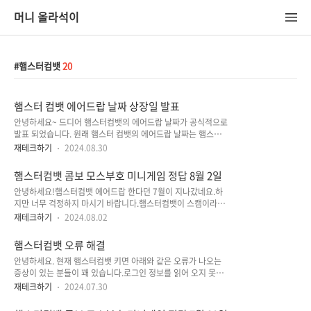
머니 올라석이
햄스터컴뱃
20
햄스터 컴뱃 에어드랍 날짜 상장일 발표
안녕하세요~ 드디어 햄스터컴뱃의 에어드랍 날짜가 공식적으로
발표 되었습니다. 원래 햄스터 컴뱃의 에어드랍 날짜는 햄스터컴
뱃의 로드맵에서 2024년 7월이라고 표기 되었었습니다. 하지만
재테크하기
2024.08.30
7월이 다가고 8월이되자 많은 사람이 이거 스캠 아니냐는 말을
참 많이 하셨습니다. 지난 포스팅에서도 많이 말씀 드렸지만 무
햄스터컴뱃 콤보 모스부호 미니게임 정답 8월 2일
료 채굴 코인들의 에어드랍은 할 수도 있고 안할 수도 있습니
안녕하세요!햄스터컴뱃 에어드랍 한다던 7월이 지나갔네요.하
다. 그래서 에어드랍 가능성이 높은 채굴 코인들만 골라서 소개
지만 너무 걱정하지 마시기 바랍니다.햄스터컴뱃이 스캠이라기
를 했던 것 입니다. 그 중에 햄스터컴뱃은 에어드랍 가능성이 제
엔 정성이 너무 많이 들어갔고 사용자도 많습니다.뭘해도 될 만
일 높았었습니다. 에어드랍은 개발일정, 거래소일정등 많은 고
재테크하기
2024.08.02
큼의 유저를 가지고 있으니 기다리면 에어드랍을 할꺼라 생각합
려사항이 있기 때문에 에어드랍을 한다고 해도 미뤄 질 가능성도
니다. 햄스터컴뱃 콤보 정답TOP 10 Global Ranking
많습니다. 무료 채굴 코인들은 조바심을 가지지 말고 기대도 하
햄스터컴뱃 오류 해결
(Special)X Network 10 Million (Special)This is fine
지말고 묵묵히 습관처럼 채굴하시면 마음..
안녕하세요. 현재 햄스터컴뱃 키면 아래와 같은 오류가 나오는
(Special) ㅇㅇㅇ햄스터컴뱃 모스부호 정답RELAY 햄스터컴뱃
증상이 있는 분들이 꽤 있습니다.로그인 정보를 읽어 오지 못한
미니게임 정답
다는 메세지 입니다.그래서 공식 트위터에 들어가서 여러 스레드
재테크하기
2024.07.30
들을 살펴 보았습니다. 이 현상은 어제 부터 발생된 것으로 현
재도 지속적으로 발생하고 있습니다.햄스터컴뱃은 암호화폐에