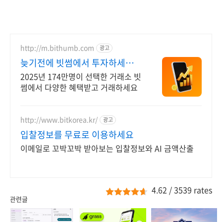
http://m.bithumb.com
광고
늦기전에 빗썸에서 투자하세요
신규 가입 시 5만원 혜택
2025년 174만명이 선택한 거래소 빗
썸에서 다양한 혜택받고 거래하세요
http://www.bitkorea.kr/
광고
입찰정보를 무료로 이용하세요
이메일로 꼬박꼬박 받아보는 입찰정보와 AI 금액산출
4.62
/
3539
rates
관련글